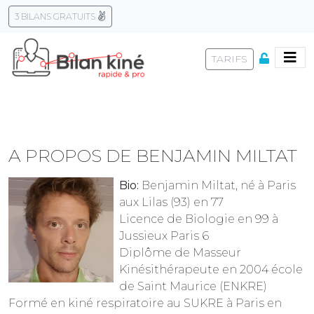
3 BILANS GRATUITS
Skip
to
TARIFS
content
A PROPOS DE BENJAMIN MILTAT
Bio:
Benjamin Miltat, né à Paris
aux Lilas (93) en 77
Licence de Biologie en 99 à
Jussieux Paris 6
Diplôme de Masseur
Kinésithérapeute en 2004 école
de Saint Maurice (ENKRE)
Formé en kiné respiratoire au SUKRE à Paris en