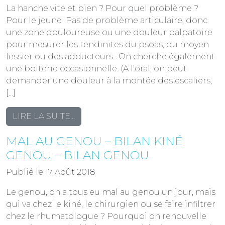
RACHIS
La hanche vite et bien ? Pour quel problème ?
LOMBAIRE
Pour le jeune Pas de problème articulaire, donc
une zone douloureuse ou une douleur palpatoire
pour mesurer les tendinites du psoas, du moyen
fessier ou des adducteurs. On cherche également
une boiterie occasionnelle. (A l’oral, on peut
demander une douleur à la montée des escaliers,
[…]
FROM
LIRE LA SUITE…
BILAN
MAL AU GENOU – BILAN KINÉ
HANCHE
:
GENOU – BILAN GENOU
LA
Publié le 17 Août 2018
HANCHE
VITE
Le genou, on a tous eu mal au genou un jour, mais
ET
qui va chez le kiné, le chirurgien ou se faire infiltrer
BIEN
chez le rhumatologue ? Pourquoi on renouvelle
?