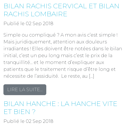
BILAN RACHIS CERVICAL ET BILAN
KINÉ
ÉPAULE
RACHIS LOMBAIRE
Publié le 02 Sep 2018
Simple ou compliqué ? A mon avis c’est simple !
Mais juridiquement, attention aux douleurs
irradiantes ! Elles doivent être notées dans le bilan
initial, c’est un peu long mais c’est le prix de la
tranquillité… et le moment d’expliquer aux
patients que le traitement risque d’être long et
nécessite de l’assiduité. Le reste, au […]
FROM
LIRE LA SUITE…
BILAN
BILAN HANCHE : LA HANCHE VITE
RACHIS
CERVICAL
ET BIEN ?
ET
Publié le 02 Sep 2018
BILAN