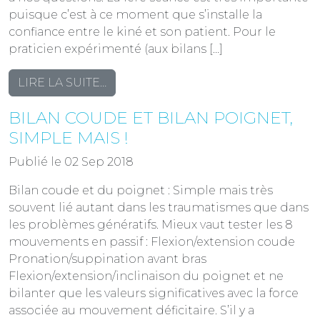
ET
puisque c’est à ce moment que s’installe la
LA
confiance entre le kiné et son patient. Pour le
DAP
praticien expérimenté (aux bilans […]
FROM
LIRE LA SUITE…
QUAND
BILAN COUDE ET BILAN POIGNET,
FAIRE
SON
SIMPLE MAIS !
BILAN
Publié le 02 Sep 2018
KINÉ
INITIAL
Bilan coude et du poignet : Simple mais très
?
souvent lié autant dans les traumatismes que dans
les problèmes génératifs. Mieux vaut tester les 8
mouvements en passif : Flexion/extension coude
Pronation/suppination avant bras
Flexion/extension/inclinaison du poignet et ne
bilanter que les valeurs significatives avec la force
associée au mouvement déficitaire. S’il y a