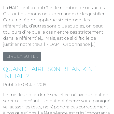
La HAD tient à contrôler le nombre de nos actes.
Ou tout du moins nous demande de les justifier…
Certaine région applique strictement les
référentiels, d’autres sont plus souples, on peut
toujours dire que le cas n’entre pas strictement
dans le référentiel,… Mais, est ce si difficile de
justifier notre travail ? DAP + Ordonnance […]
FROM
LIRE LA SUITE…
RAPPEL
QUAND FAIRE SON BILAN KINÉ
SUR
LES
INITIAL ?
RÉFÉRENTIELS
Publié le 09 Jan 2019
DE
LA
Le meilleur bilan kiné sera effectué avec un patient
HAD
serein et confiant ! Un patient énervé voire paniqué
EN
va fausser les tests, ne répondra pas correctement
KINÉ
à nos questions. La 1ère séance est très importante