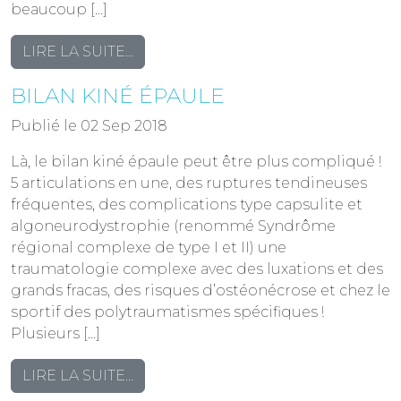
beaucoup […]
FROM
LIRE LA SUITE…
BILAN
BILAN KINÉ ÉPAULE
COUDE
ET
Publié le 02 Sep 2018
BILAN
POIGNET,
Là, le bilan kiné épaule peut être plus compliqué !
SIMPLE
5 articulations en une, des ruptures tendineuses
MAIS
fréquentes, des complications type capsulite et
!
algoneurodystrophie (renommé Syndrôme
régional complexe de type I et II) une
traumatologie complexe avec des luxations et des
grands fracas, des risques d’ostéonécrose et chez le
sportif des polytraumatismes spécifiques !
Plusieurs […]
FROM
LIRE LA SUITE…
BILAN