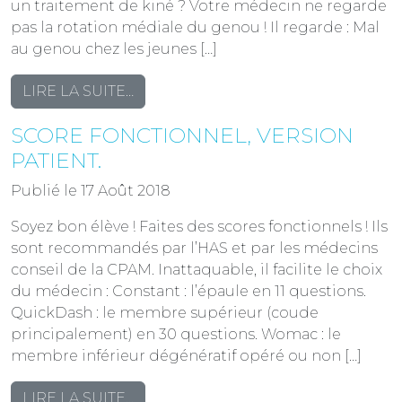
un traitement de kiné ? Votre médecin ne regarde
pas la rotation médiale du genou ! Il regarde : Mal
au genou chez les jeunes […]
FROM
LIRE LA SUITE…
MAL
SCORE FONCTIONNEL, VERSION
AU
GENOU
PATIENT.
–
Publié le 17 Août 2018
BILAN
KINÉ
Soyez bon élève ! Faites des scores fonctionnels ! Ils
GENOU
sont recommandés par l’HAS et par les médecins
–
conseil de la CPAM. Inattaquable, il facilite le choix
BILAN
du médecin : Constant : l’épaule en 11 questions.
GENOU
QuickDash : le membre supérieur (coude
principalement) en 30 questions. Womac : le
membre inférieur dégénératif opéré ou non […]
FROM
LIRE LA SUITE…