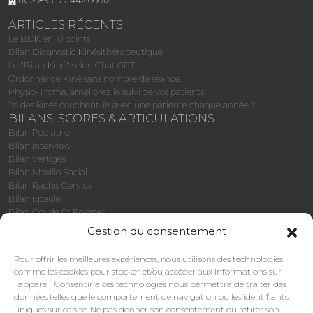
RCS 895 177 442 00012
ARTICLES RÉCENTS
Le BDK en 10 points
Bilan Diagnostic Kinésithérapeutique
Le "Bilan Kiné" selon Chat GPT
Ordonnance Kiné sans nombre de séance
Physio-Troma, améliorez le suivi de vos patients
1% des kinés couchent-ils avec une patiente chaque année ?
BILANS, SCORES & ARTICULATIONS
Bilan Pédiatrie
Bilan Interview
Bilan Vertiges
Bilan Maxillo Facial
Bilan Rachis Cervical
Bilan Epaule
Bilan Coude Et Poignet
Bilan Main
Gestion du consentement
Bilan Rachis Thoracique
Bilan Rachis Lombo-Sacré
Pour offrir les meilleures expériences, nous utilisons des technologies
Bilan Hanche
comme les cookies pour stocker et/ou accéder aux informations sur
Bilan Genou
l'appareil. Consentir à ces technologies nous permettra de traiter des
Bilan Cheville Et Pied
données telles que le comportement de navigation ou les identifiants
Bilan Gériatrie
uniques sur ce site. Ne pas donner son consentement ou retirer son