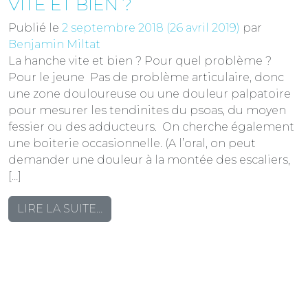
VITE ET BIEN ?
Publié le
2 septembre 2018
(26 avril 2019)
par
Benjamin Miltat
La hanche vite et bien ? Pour quel problème ?
Pour le jeune Pas de problème articulaire, donc
une zone douloureuse ou une douleur palpatoire
pour mesurer les tendinites du psoas, du moyen
fessier ou des adducteurs. On cherche également
une boiterie occasionnelle. (A l’oral, on peut
demander une douleur à la montée des escaliers,
[…]
FROM
LIRE LA SUITE…
BILAN
HANCHE
:
LA
HANCHE
VITE